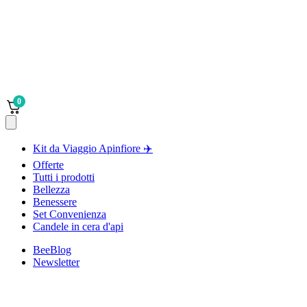
0
Kit da Viaggio Apinfiore ✈️
Offerte
Tutti i prodotti
Bellezza
Benessere
Set Convenienza
Candele in cera d'api
BeeBlog
Newsletter