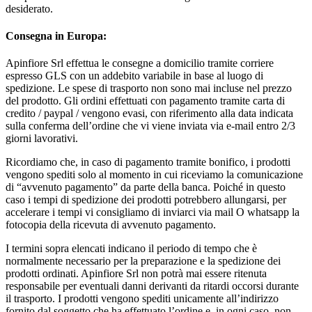
desiderato.
Consegna in Europa:
Apinfiore Srl effettua le consegne a domicilio tramite corriere
espresso GLS con un addebito variabile in base al luogo di
spedizione. Le spese di trasporto non sono mai incluse nel prezzo
del prodotto. Gli ordini effettuati con pagamento tramite carta di
credito / paypal / vengono evasi, con riferimento alla data indicata
sulla conferma dell’ordine che vi viene inviata via e-mail entro 2/3
giorni lavorativi.
Ricordiamo che, in caso di pagamento tramite bonifico, i prodotti
vengono spediti solo al momento in cui riceviamo la comunicazione
di “avvenuto pagamento” da parte della banca. Poiché in questo
caso i tempi di spedizione dei prodotti potrebbero allungarsi, per
accelerare i tempi vi consigliamo di inviarci via mail O whatsapp la
fotocopia della ricevuta di avvenuto pagamento.
I termini sopra elencati indicano il periodo di tempo che è
normalmente necessario per la preparazione e la spedizione dei
prodotti ordinati. Apinfiore Srl non potrà mai essere ritenuta
responsabile per eventuali danni derivanti da ritardi occorsi durante
il trasporto. I prodotti vengono spediti unicamente all’indirizzo
fornito dal soggetto che ha effettuato l’ordine e, in ogni caso, non