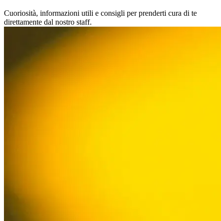
Cuoriosità, informazioni utili e consigli per prenderti cura di te
direttamente dal nostro staff.