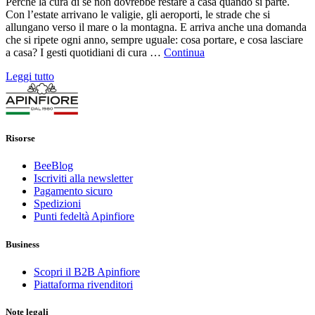
Perché la cura di sé non dovrebbe restare a casa quando si parte.
Con l’estate arrivano le valigie, gli aeroporti, le strade che si
allungano verso il mare o la montagna. E arriva anche una domanda
che si ripete ogni anno, sempre uguale: cosa portare, e cosa lasciare
a casa? I gesti quotidiani di cura …
Continua
Leggi tutto
Risorse
BeeBlog
Iscriviti alla newsletter
Pagamento sicuro
Spedizioni
Punti fedeltà Apinfiore
Business
Scopri il B2B Apinfiore
Piattaforma rivenditori
Note legali