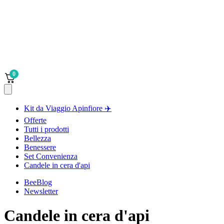
0
Kit da Viaggio Apinfiore ✈️
Offerte
Tutti i prodotti
Bellezza
Benessere
Set Convenienza
Candele in cera d'api
BeeBlog
Newsletter
Candele in cera d'api