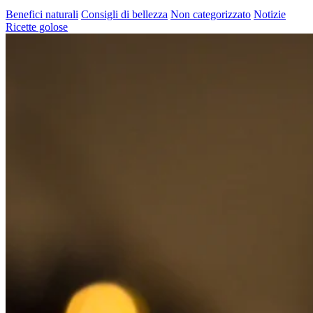
Benefici naturali
Consigli di bellezza
Non categorizzato
Notizie
Ricette golose