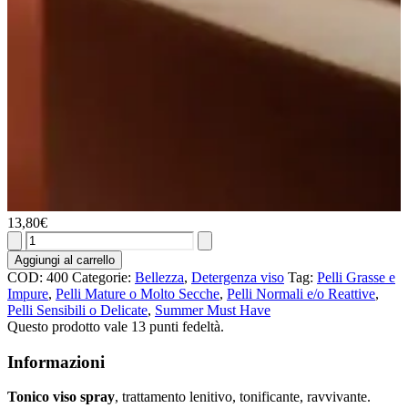
13,80
€
Tonico
Viso
Aggiungi al carrello
Spray
COD:
400
Categorie:
Bellezza
,
Detergenza viso
Tag:
Pelli Grasse e
quantità
Impure
,
Pelli Mature o Molto Secche
,
Pelli Normali e/o Reattive
,
Pelli Sensibili o Delicate
,
Summer Must Have
Questo prodotto vale 13 punti fedeltà.
Informazioni
Tonico viso spray
, trattamento lenitivo, tonificante, ravvivante.