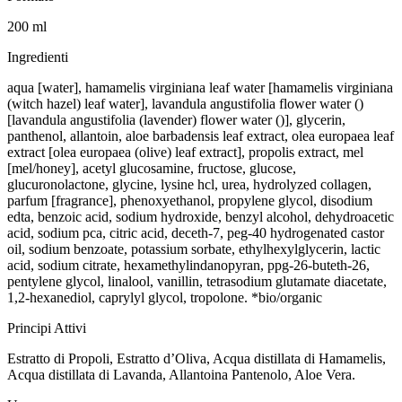
200 ml
Ingredienti
aqua [water], hamamelis virginiana leaf water [hamamelis virginiana
(witch hazel) leaf water], lavandula angustifolia flower water ()
[lavandula angustifolia (lavender) flower water ()], glycerin,
panthenol, allantoin, aloe barbadensis leaf extract, olea europaea leaf
extract [olea europaea (olive) leaf extract], propolis extract, mel
[mel/honey], acetyl glucosamine, fructose, glucose,
glucuronolactone, glycine, lysine hcl, urea, hydrolyzed collagen,
parfum [fragrance], phenoxyethanol, propylene glycol, disodium
edta, benzoic acid, sodium hydroxide, benzyl alcohol, dehydroacetic
acid, sodium pca, citric acid, deceth-7, peg-40 hydrogenated castor
oil, sodium benzoate, potassium sorbate, ethylhexylglycerin, lactic
acid, sodium citrate, hexamethylindanopyran, ppg-26-buteth-26,
pentylene glycol, linalool, vanillin, tetrasodium glutamate diacetate,
1,2-hexanediol, caprylyl glycol, tropolone. *bio/organic
Principi Attivi
Estratto di Propoli, Estratto d’Oliva, Acqua distillata di Hamamelis,
Acqua distillata di Lavanda, Allantoina Pantenolo, Aloe Vera.