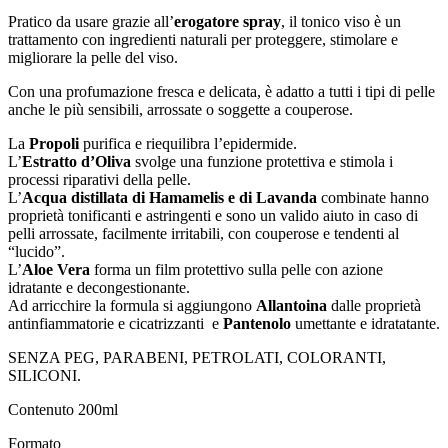
Pratico da usare grazie all’
erogatore spray
, il tonico viso è un
trattamento con ingredienti naturali per proteggere, stimolare e
migliorare la pelle del viso.
Con una profumazione fresca e delicata, è adatto a tutti i tipi di pelle
anche le più sensibili, arrossate o soggette a couperose.
La
Propoli
purifica e riequilibra l’epidermide.
L’
Estratto d’Oliva
svolge una funzione protettiva e stimola i
processi riparativi della pelle.
L’
Acqua distillata di Hamamelis e di Lavanda
combinate hanno
proprietà tonificanti e astringenti e sono un valido aiuto in caso di
pelli arrossate, facilmente irritabili, con couperose e tendenti al
“lucido”.
L’
Aloe Vera
forma un film protettivo sulla pelle con azione
idratante e decongestionante.
Ad arricchire la formula si aggiungono
Allantoina
dalle proprietà
antinfiammatorie e cicatrizzanti e
Pantenolo
umettante e idratatante.
SENZA PEG, PARABENI, PETROLATI, COLORANTI,
SILICONI.
Contenuto 200ml
Formato