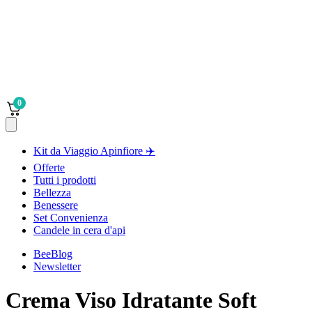
0
Kit da Viaggio Apinfiore ✈️
Offerte
Tutti i prodotti
Bellezza
Benessere
Set Convenienza
Candele in cera d'api
BeeBlog
Newsletter
Crema Viso Idratante Soft