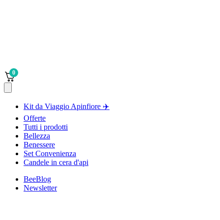
0
Kit da Viaggio Apinfiore ✈️
Offerte
Tutti i prodotti
Bellezza
Benessere
Set Convenienza
Candele in cera d'api
BeeBlog
Newsletter