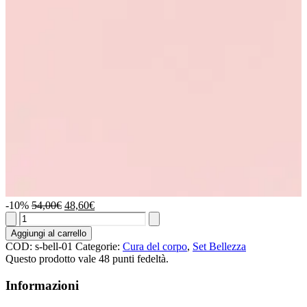
Il
Il
-10%
54,00
€
48,60
€
Veleno
prezzo
prezzo
d’Oro:
originale
attuale
Aggiungi al carrello
bagnodoccia
era:
è:
COD:
s-bell-01
Categorie:
Cura del corpo
,
Set Bellezza
+
54,00€.
48,60€.
Questo prodotto vale 48 punti fedeltà.
crema
+
Informazioni
gommage
quantità