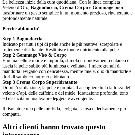
La bellezza inizia dalla cura quotidiana. Con la linea completa
Veleno d’Oro,
Bagnodoccia
,
Crema Corpo
e
Gommage
puoi
trasformare un gesto semplice in un momento prezioso, rigenerante e
profondamente naturale.
Perché abbinarli?
Step 1 Bagnodoccia
Indicato per tutti i tipi di pelle anche le più reattive, screpolate e
fortemente disidratate. Restituisce tono e nutrimento alla pelle.
Step 2 Gommage Viso & Corpo
Elimina cellule morte e impurità, stimola il rinnovamento cutaneo e
lascia la pelle subito più luminosa e vellutata. I microgranuli di
mandorla levigano con delicatezza, mentre miele, olio di mandorle e
fiori di sambuco nutrono e idratano.
Step 3 Crema Corpo Superidratante
Dopo l’esfoliazione, la pelle è pronta ad accogliere tutta la forza del
veleno d’api
, della caffeina e del miele. Idratazione profonda, tono
ed elasticità in una texture leggera e avvolgente.
Il risultato è una pelle morbida, levigata, setosa e decisamente più
compatta.
Altri clienti hanno trovato questo