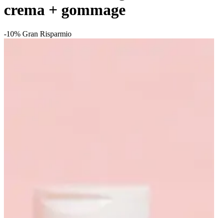
crema + gommage
-10%
Gran Risparmio