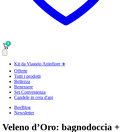
0
Kit da Viaggio Apinfiore ✈️
Offerte
Tutti i prodotti
Bellezza
Benessere
Set Convenienza
Candele in cera d'api
BeeBlog
Newsletter
Veleno d’Oro: bagnodoccia +