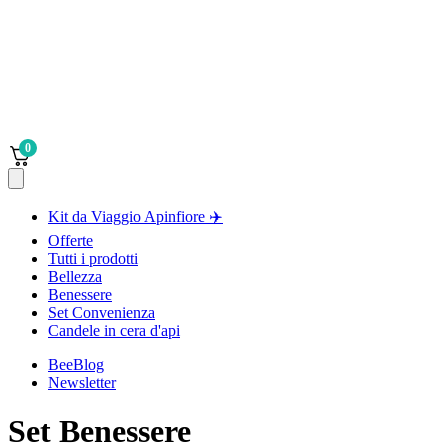
0
Kit da Viaggio Apinfiore ✈️
Offerte
Tutti i prodotti
Bellezza
Benessere
Set Convenienza
Candele in cera d'api
BeeBlog
Newsletter
Set Benessere