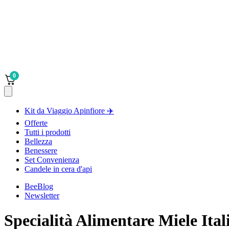
0
Kit da Viaggio Apinfiore ✈️
Offerte
Tutti i prodotti
Bellezza
Benessere
Set Convenienza
Candele in cera d'api
BeeBlog
Newsletter
Specialità Alimentare Miele Ital