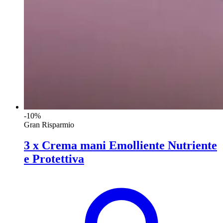
-10%
Gran Risparmio
3 x Crema mani Emolliente Nutriente
e Protettiva