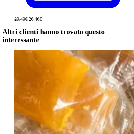
Il
Il
29,40
€
26,46
€
prezzo
prezzo
originale
attuale
Altri clienti hanno trovato questo
era:
è:
interessante
29,40€.
26,46€.