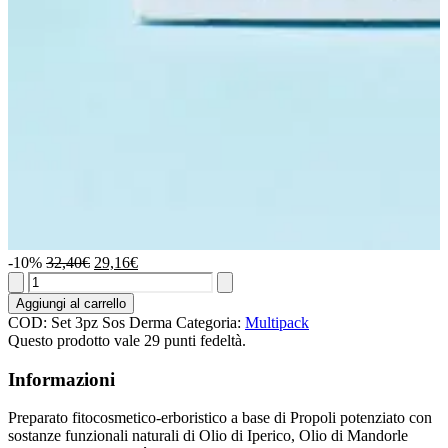
Il
Il
-10%
32,40
€
29,16
€
3
prezzo
prezzo
x
originale
attuale
Aggiungi al carrello
Sos
era:
è:
COD:
Set 3pz Sos Derma
Categoria:
Multipack
Derma
32,40€.
29,16€.
Questo prodotto vale 29 punti fedeltà.
quantità
Informazioni
Preparato fitocosmetico-erboristico a base di Propoli potenziato con
sostanze funzionali naturali di Olio di Iperico, Olio di Mandorle